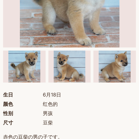
生日
6月18日
颜色
红色的
性别
男孩
尺寸
豆柴
赤色の豆柴の男の子です。