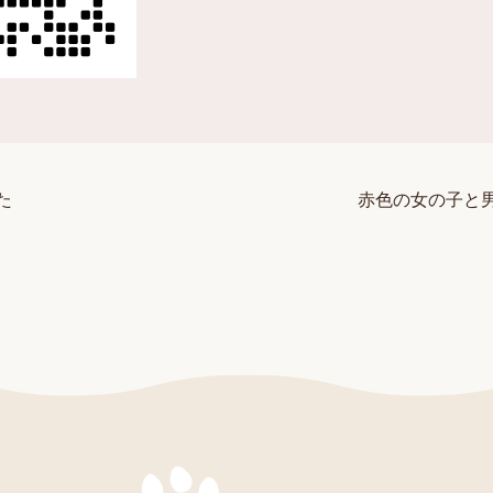
た
赤色の女の子と