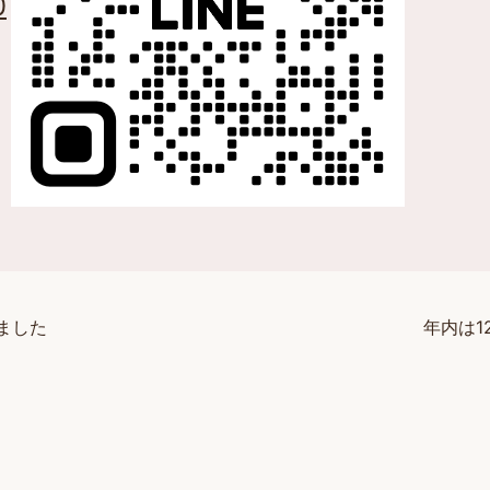
0
ました
年内は1