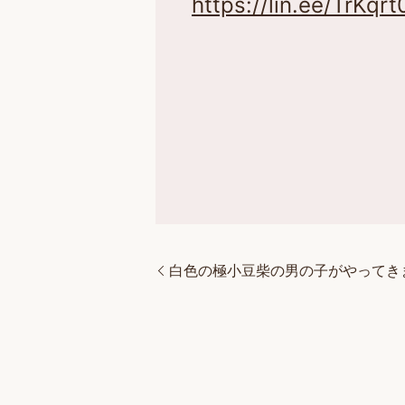
https://lin.ee/TrKqrt
白色の極小豆柴の男の子がやってき