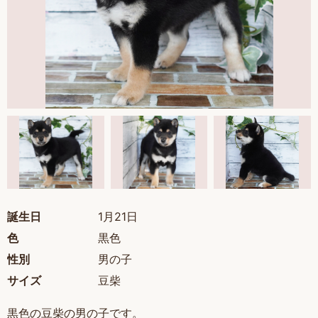
誕生日
1月21日
色
黒色
性別
男の子
サイズ
豆柴
黒色の豆柴の男の子です。