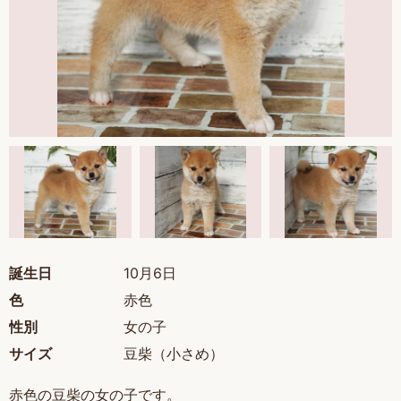
誕生日
10月6日
色
赤色
性別
女の子
サイズ
豆柴（小さめ）
赤色の豆柴の女の子です。