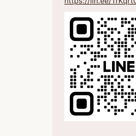
https://lin.ee/TrKqrt